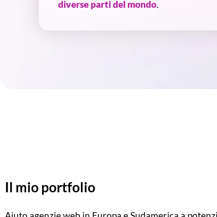
diverse parti del mondo
.
Il mio portfolio
Aiuto agenzie web in Europa e Sudamerica a potenz